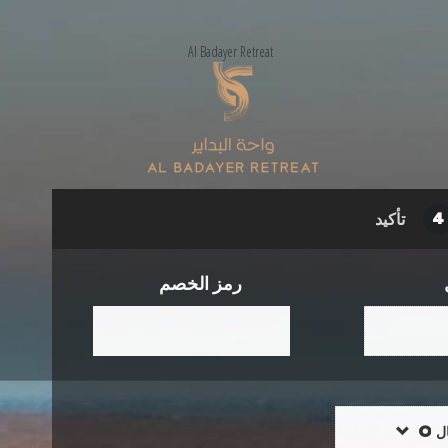
Al Badayer Retreat
تأكيد
4
رمز الخصم
ل