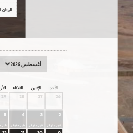
البيتان ا
أغسطس 2026
الأحد
الإثنين
الثلاثاء
الأر
29
28
27
26
5
4
3
2
غير متوفر
غير متوفر
غير متوفر
غير م