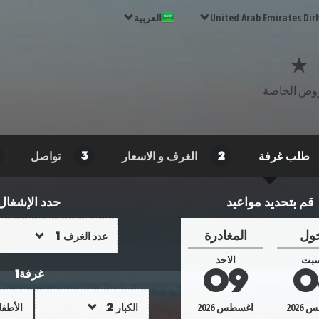
United Arab Emirates Dir
العربية
وض الخاصة
طلب غرفة
الغرف و الاسعار
تواصل
3
2
قم بتحديد مواعيد
حدد الإشغال
ول
المغادرة
عدد الغرف
سبت
الاحد
غرفة
09
0
1
طس
2026
اغسطس
2026
الكبار
الأطفا