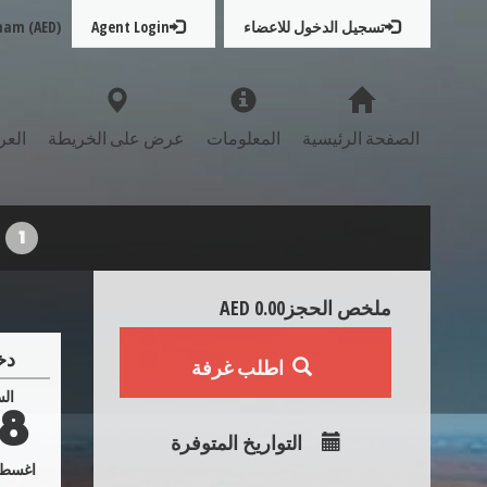
تسجيل الدخول للاعضاء
Agent Login
ham (AED)
الصفحة الرئيسية
المعلومات
عرض على الخريطة
العر
1
ملخص الحجز
AED 0.00
دخ
اطلب غرفة
ال
8
التواريخ المتوفرة
اغس