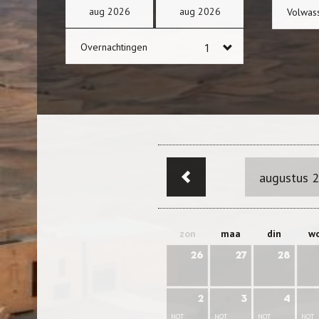
aug
2026
aug
2026
Volwas
Overnachtingen
augustus 
zon
maa
din
w
26
27
28
2
3
4
NOT
NOT
NOT
NOT