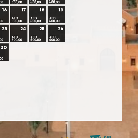
00
600,00
600,00
600,00
16
17
18
19
AED
AED
AED
00
600,00
600,00
600,00
23
24
25
26
AED
AED
AED
00
600,00
600,00
600,00
30
00