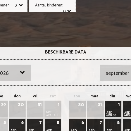
senen
Aantal kinderen:
BESCHIKBARE DATA
2026
september
oe
don
vri
zat
zon
maa
din
w
29
30
31
1
30
31
1
NOT
AED
AED
AVAILABLE
600,00
600,
5
6
7
8
6
7
8
AED
AED
AED
AED
AED
AED
AED