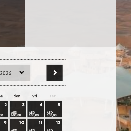
 2026
oe
don
vri
zat
2
3
4
5
AED
AED
AED
00
600,00
600,00
600,00
9
10
11
12
AED
AED
AED