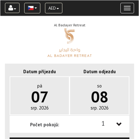
AED
Toggl
naviga
Al Badayer Retreat
Datum příjezdu
Datum odjezdu
pá
so
07
08
srp. 2026
srp. 2026
1
Počet pokojů:
1