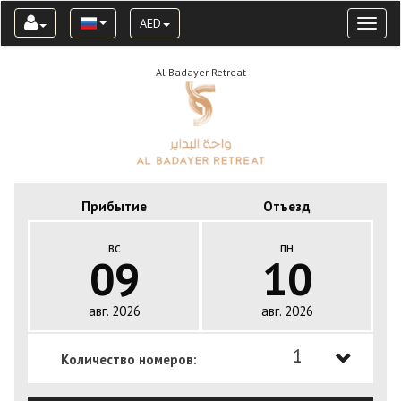
AED
Toggl
naviga
Al Badayer Retreat
Прибытие
Отъезд
вс
пн
09
10
авг. 2026
авг. 2026
1
Количество номеров:
1