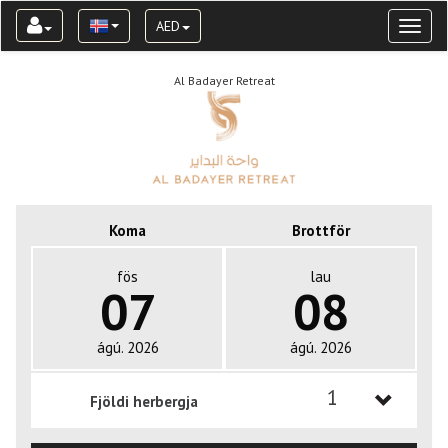
AED
Toggl
naviga
Al Badayer Retreat
Koma
Brottför
fös
lau
07
08
ágú. 2026
ágú. 2026
1
Fjöldi herbergja
1