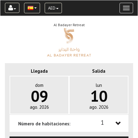
AED
Toggl
naviga
Al Badayer Retreat
Llegada
Salida
dom
lun
09
10
ago. 2026
ago. 2026
1
Número de habitaciones:
1